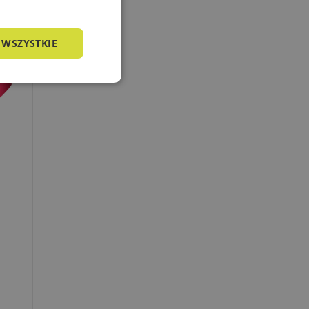
 WSZYSTKIE
nkcjonalność
owanie użytkownika i
j.
a języku PHP. Jest
żywany do obsługi
o liczba generowana
zny dla witryny, ale
tusu zalogowanego