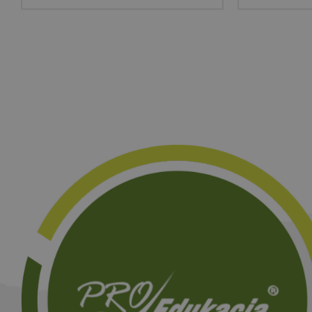
Nazwa
_ga_NSK0CVG8XN
_ga