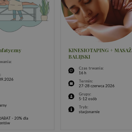
mfatyczny
KINESIOTAPING + MASAŻ
BALIJSKI
rwania:
Czas trwania:
16 h
:
09.2026
Termin:
27-28 czerwca 2026
Grupy:
5-12 osób
arny
Tryb:
stacjonarnie
 RABAT - 20% dla
entów