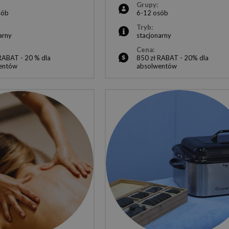
Grupy:
sób
6-12 osób
Tryb:
arny
stacjonarny
Cena:
RABAT - 20 % dla
850 zł RABAT - 20% dla
entów
absolwentów