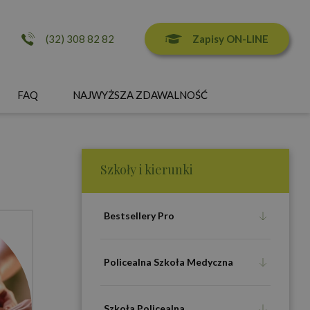
Zapisy ON-LINE
(32) 308 82 82
FAQ
NAJWYŻSZA ZDAWALNOŚĆ
Szkoły i kierunki
Bestsellery Pro
Policealna Szkoła Medyczna
Szkoła Policealna