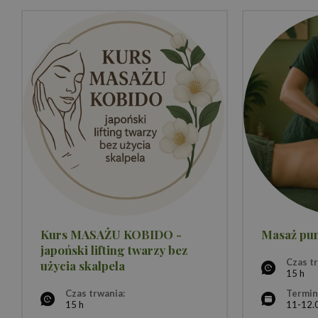
Kurs MASAŻU KOBIDO -
Masaż pu
japoński lifting twarzy bez
Czas t
użycia skalpela
15 h
Czas trwania:
Termin
15 h
11-12.