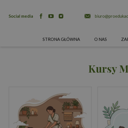
Social media
biuro@proedukacj
STRONA GŁÓWNA
O NAS
ZA
Kursy M