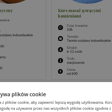
syczny
Kurs masaż gorącymi
kamieniami
rwania:
Czas trwania:
10h
:
ustalany indywidualnie
Termin:
Termin ustalany indywidualnie
sób
Grupy:
6-12 osób
arny
Tryb:
stacjonarnie
00
Cena:
od 600
żywa plików cookie
a z plików cookie, aby zapewnić lepszą wygodę użytkowania. Korzy
 zgodę na używanie przez nas wszystkich plików cookie zgodnie 