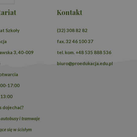
ariat
Kontakt
at Szkoły
(32) 308 82 82
cja
fax. 32 46 100 37
 Analytics do
zawska 3, 40-009
tel. kom. +48 535 888 536
oogle Universal
ę powszechnie
plik cookie służy do
e
biuro@proedukacja.edu.pl
przez przypisanie
katora klienta. Jest
otwarcia
 w witrynie i służy
jących, sesji i
ych witryn.
:00-17:00
-13:00
s dojechać?
 autobusy i tramwaje
ce się w ścisłym