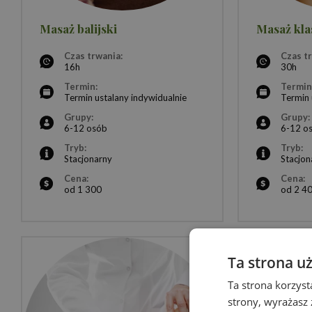
Masaż balijski
Masaż kla
Czas trwania:
Czas t
16h
30h
Termin:
Termin
Termin ustalany indywidualnie
Termin 
Grupy:
Grupy:
6-12 osób
6-12 o
Tryb:
Tryb:
Stacjonarny
Stacjon
Cena:
Cena:
od 1 300
od 2 4
Ta strona u
Ta strona korzyst
strony, wyrażasz