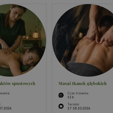
nktów spustowych
Masaż tkanek głębokich
rwania:
Czas trwania:
15 h
:
Termin:
07.2026
17-18.10.2026