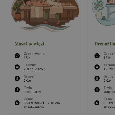
Masaż powięzi
Drenaż li
Czas trwania:
Czas t
15 h
15 h
Termin:
Termin
7-8.11.2026 r.
19-20.
Grupy:
Grupy:
6-16
6-16
Tryb:
Tryb:
stacjonarny
stacjon
Cena:
Cena:
850 zł RABAT - 20% dla
850 zł
absolwentów
absolw