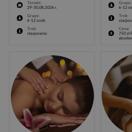
Termin:
Grupy:
29-30.08.2026 r.
6-12 o
Grupy:
Tryb:
6-12 osób
stacjon
Tryb:
Cena:
stacjonarny
750 zł 
absolw