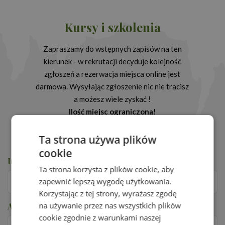
Kursy i szkolenia
Zapraszamy do wstępnych zapisów na ten
kierunek - w rekrutacji decyduje kolejność
zgłoszeń a rezerwacja miejsca online jest
darmowa. Wysyłając zgłoszenie nic nie tracisz
a możesz wiele zyskać !
Ilość miejsc ograniczona!
Ta strona używa plików
cookie
Imię i nazwisko
*
Ta strona korzysta z plików cookie, aby
zapewnić lepszą wygodę użytkowania.
Korzystając z tej strony, wyrażasz zgodę
na używanie przez nas wszystkich plików
Adres e-mail
*
cookie zgodnie z warunkami naszej