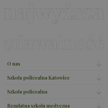
rap
ana
wit
O nas
Szkoła policealna Katowice
Szkoła policealna
Bezpłatna szkoła medyczna