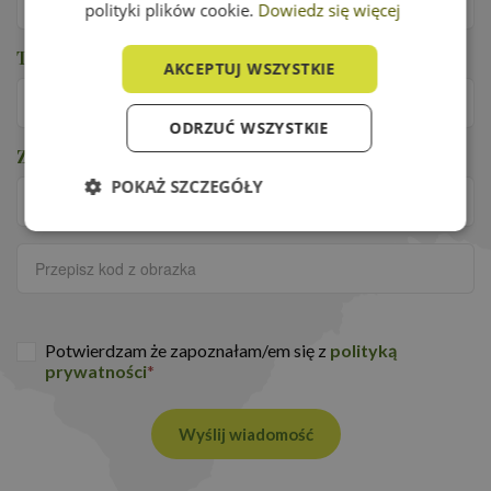
polityki plików cookie.
Dowiedz się więcej
Telefon
*
AKCEPTUJ WSZYSTKIE
ODRZUĆ WSZYSTKIE
Zabezpieczenie przed robotami
*
POKAŻ SZCZEGÓŁY
Niezbędne
Wydajność
Targetowanie
Funkcjonalność
Potwierdzam że zapoznałam/em się z
polityką
prywatności
*
Wyślij wiadomość
Niezbędne
Wydajność
Targetowanie