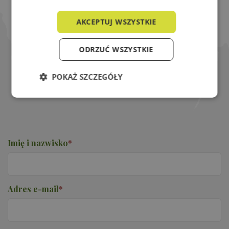
Kursy i szkolenia
AKCEPTUJ WSZYSTKIE
Zapraszamy do wstępnych zapisów na ten
kierunek - w rekrutacji decyduje kolejność
ODRZUĆ WSZYSTKIE
zgłoszeń a rezerwacja miejsca online jest
darmowa. Wysyłając zgłoszenie nic nie tracisz
POKAŻ SZCZEGÓŁY
a możesz wiele zyskać !
Ilość miejsc ograniczona!
Niezbędne
Wydajność
Targetowanie
Funkcjonalność
Imię i nazwisko
*
Adres e-mail
*
Niezbędne
Wydajność
Targetowanie
Funkcjonalność