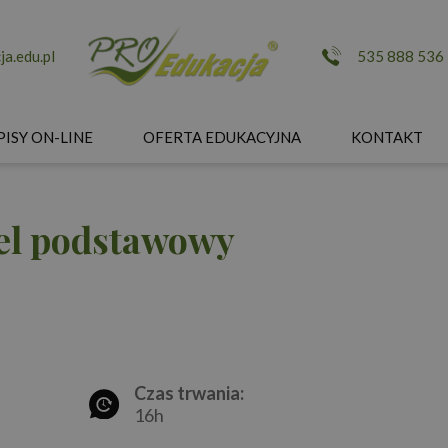
a.edu.pl
535 888 536
PISY ON-LINE
OFERTA EDUKACYJNA
KONTAKT
el podstawowy
Czas trwania:
16h