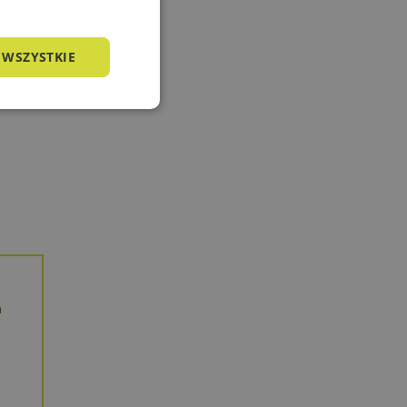
 WSZYSTKIE
nkcjonalność
owanie użytkownika i
j.
a
a języku PHP. Jest
żywany do obsługi
o liczba generowana
zny dla witryny, ale
tusu zalogowanego