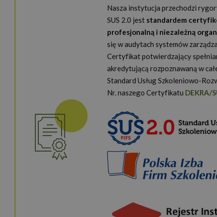
Nasza instytucja przechodzi rygor
SUS 2.0 jest
standardem certyfi
profesjonalną i niezależną orga
się w audytach systemów zarządz
Nazwa
Certyfikat potwierdzający spełni
_ga_NSK0CVG8XN
akredytującą rozpoznawaną w całe
Standard Usług Szkoleniowo-Rozw
_ga
Nr. naszego Certyfikatu
DEKRA/S