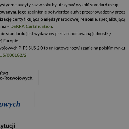
użytkownika między stronami.
ystyczne audyty raz w roku by utrzymać wysoki standard usług.
kowanym
, jego spełnienie potwierdza audyt przeprowadzony przez
nizację certyfikującą o międzynarodowej renomie
, specjalizującą
ania –
DEKRA Certification
Okres
.
Provider
/
Domena
Opis
przechowywania
anie standardu jest wydawany przez renomowaną jednostkę
Polityce prywatności Google
.proedukacja.edu.pl
1 rok 1 miesiąc
Ten plik cookie jest używany przez Google
j Europie.
utrzymywania stanu sesji.
ojowych PIFS SUS 2.0 to unikatowe rozwiązanie na polskim rynku
1 rok 1 miesiąc
Ta nazwa pliku cookie jest powiązana z G
Google LLC
US/000182/2
Analytics - co stanowi istotną aktualizacj
.proedukacja.edu.pl
używanej usługi analitycznej Google. Ten 
rozróżniania unikalnych użytkowników po
losowo wygenerowanej liczby jako identyfi
on uwzględniony w każdym żądaniu strony
do obliczania danych dotyczących odwiedza
kampanii na potrzeby raportów analityczn