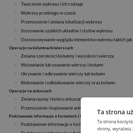
Tworzenie wykresu i ich rodzaje
Wykresy przebiegu w czasie
Przenoszenie i zmiana lokalizacji wykresu
Stosowanie szybkich układów i stylów wykresu
Dostosowywanie wyglądu elementów wykresu takich jak tło
Operacje na kolumnach/wierszach
Zmiana szerokości kolumny i wysokości wiersza
Wstawianie lub usuwanie wierszy i kolumn
Ukrywanie i odkrywanie wierszy lub kolumn
Blokowanie i odblokowanie wierszy oraz kolumn
Operacje na arkuszach
Zmiana nazwy i koloru arkusza, dodawanie arkuszy oraz i
Przenoszenie i kopiowanie arkusza
Ta strona u
Podstawowe informacje o formułach i funkcjach
Ta strona korzyst
Podstawowe informacje o formułach
strony, wyrażasz