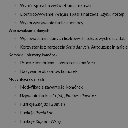
Wybór sposobu wyświetlania arkusza
Dostosowywanie
Wstążki
i paska narzędzi
Szybki dostęp
Wykorzystywanie funkcji pomocy
Wprowadzanie danych
Wprowadzanie danych liczbowych, tekstowych oraz dat
Korzystanie z narzędzia
Seria danych
. Autouzupełnianie 
Komórki i obszary komórek
Praca z komórkami i obszarami komórek
Nazywanie obszarów komórek
Modyfikacja danych
Modyfikacja zawartości komórek
Używanie funkcji
Cofnij
,
Ponów
i
Powtórz
Funkcje
Znajdź
i
Zamień
Funkcja
Przejdź do
Funkcje
Kopiuj
i
Wklej