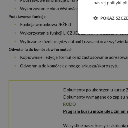
Podstawowe informacje o funkcjach
naszej polityki p
Wykorzystanie okna Wstawianie funkcji
Podstawowe funkcje
POKAŻ SZCZ
Funkcja warunkowa JEŻELI
Wykorzystanie funkcji LICZ.JEŻELI, SUMA.JEŻELI oraz o
Niezbędn
Wyliczanie różnic między datami i czasami oraz wyświetlan
Odwołania do komórek w formułach
Kopiowanie i edycja formuł oraz zastosowanie adresow
Odwołania do komórek z innego arkusza/skoroszytu
Niezbędne pliki cook
Dokumenty po ukończeniu kursu:
zarządzanie kontem. 
Dokumenty wymagane do zapisu na
Nazwa
Provi
RODO
Program kursu może ulec zmiani
PHPSESSID
PHP.
www.
Wszystkie nasze kursy i szkolenia