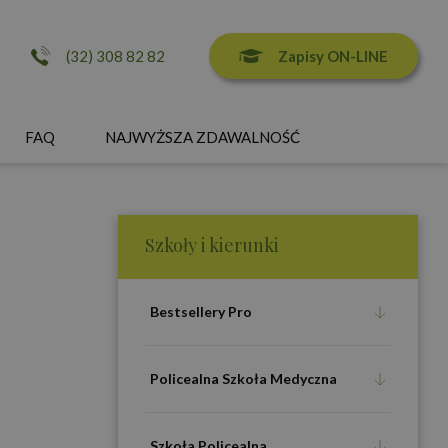
Zapisy ON-LINE
(32) 308 82 82
FAQ
NAJWYŻSZA ZDAWALNOŚĆ
Szkoły i kierunki
Bestsellery Pro
Policealna Szkoła Medyczna
Szkoła Policealna