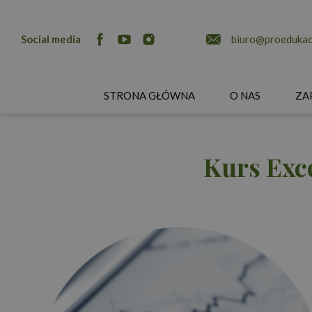
Social media
biuro@proedukacj
STRONA GŁÓWNA
O NAS
ZA
Kurs Exc