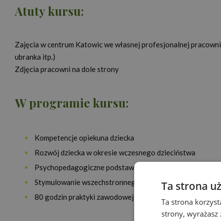
Atuty kursu:
Zajęcia w centrum Katowic we własnej profesjonalnej pracowni o
ubranka itp.)
Zdjęcia pracowni na dole strony
W programie kursu:
Kompetencje opiekuna dziecka
Rozwój dziecka w okresie wczesnego dzieciństwa
Psychopedagogiczne podstawy rozwoju jednostki
Stymulowanie wszechstronnego rozwoju dziecka
Ta strona u
80 godzin praktyki zawodowej w żłobku (zajęcia w tygod
Ta strona korzyst
strony, wyrażasz