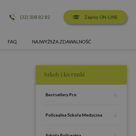
Zapisy ON-LINE
(32) 308 82 82
FAQ
NAJWYŻSZA ZDAWALNOŚĆ
Szkoły i kierunki
Bestsellery Pro
Policealna Szkoła Medyczna
Szkoła Policealna