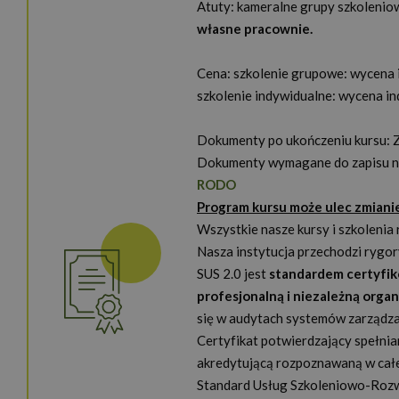
Atuty: kameralne grupy szkoleniow
własne pracownie.
Cena: szkolenie grupowe: wycena 
szkolenie indywidualne: wycena in
Dokumenty po ukończeniu kursu: 
Dokumenty wymagane do zapisu na
RODO
Program kursu może ulec zmiani
Wszystkie nasze kursy i szkolenia
Nasza instytucja przechodzi rygor
SUS 2.0 jest
standardem certyfi
profesjonalną i niezależną orga
się w audytach systemów zarządz
Certyfikat potwierdzający spełni
akredytującą rozpoznawaną w całe
Standard Usług Szkoleniowo-Rozw