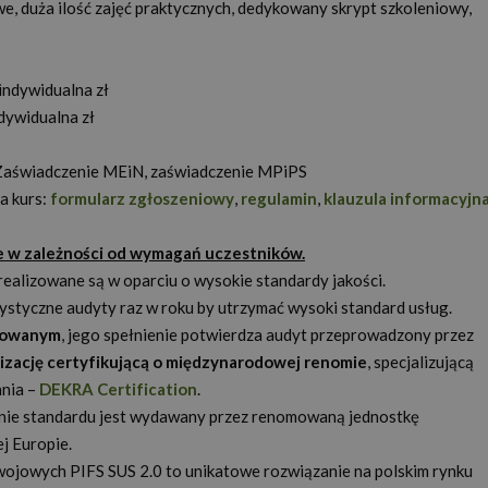
e, duża ilość zajęć praktycznych, dedykowany skrypt szkoleniowy,
indywidualna zł
dywidualna zł
Zaświadczenie MEiN, zaświadczenie MPiPS
 kurs:
formularz zgłoszeniowy
,
regulamin
,
klauzula informacyjn
e w zależności od wymagań uczestników.
 realizowane są w oparciu o wysokie standardy jakości.
ystyczne audyty raz w roku by utrzymać wysoki standard usług.
kowanym
, jego spełnienie potwierdza audyt przeprowadzony przez
nizację certyfikującą o międzynarodowej renomie
, specjalizującą
ania –
DEKRA Certification
.
anie standardu jest wydawany przez renomowaną jednostkę
j Europie.
ojowych PIFS SUS 2.0 to unikatowe rozwiązanie na polskim rynku