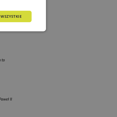
 WSZYSTKIE
nkcjonalność
a to
owanie użytkownika i
j.
Paweł II
a języku PHP. Jest
żywany do obsługi
o liczba generowana
zny dla witryny, ale
tusu zalogowanego