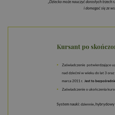
„Dziecko może nauczyć dorosłych trzech rz
i domagać się ze wsz
Nazwa
_ga_NSK0CVG8XN
Kursant po skończo
_ga
Zaświadczenie potwierdzające uzy
nad dziećmi w wieku do lat 3 oraz
marca 2011 r.
Jest to bezpośredn
Zaświadczenie o ukończenia kurs
System nauki:
, hybrydowy
dziennie