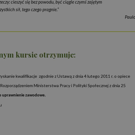
eczy: cieszyć się bez powodu, być ciągle czymś zajętym
użytkownika między stronami.
ystkich sił, tego czego pragnie.”
Paul
Okres
Provider
/
Domena
Opis
przechowywania
Polityce prywatności Google
.proedukacja.edu.pl
1 rok 1 miesiąc
Ten plik cookie jest używany przez Google
utrzymywania stanu sesji.
nym kursie otrzymuje:
1 rok 1 miesiąc
Ta nazwa pliku cookie jest powiązana z G
Google LLC
Analytics - co stanowi istotną aktualizacj
.proedukacja.edu.pl
używanej usługi analitycznej Google. Ten 
rozróżniania unikalnych użytkowników po
losowo wygenerowanej liczby jako identyfi
on uwzględniony w każdym żądaniu strony
skanie kwalifikacje zgodnie z Ustawą z dnia 4 lutego 2011 r. o opiece
do obliczania danych dotyczących odwiedza
kampanii na potrzeby raportów analityczn
 Rozporządzeniem Ministerstwa Pracy i Polityki Społecznej z dnia 25
ie uprawnienie zawodowe.
u