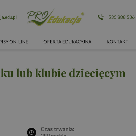
a.edu.pl
535 888 536
PISY ON-LINE
OFERTA EDUKACYJNA
KONTAKT
ku lub klubie dziecięcym
Czas trwania:
280 godzin