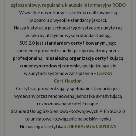
zgłoszeniowy
,
regulamin
,
klauzula informacyjna RODO
Wszystkie nasze kursy i szkolenia realizowane są
w oparciu o wysokie standardy jakości.
Nasza instytucja przechodzi rygorystyczne audyty raz
w roku by utrzymać wysoki standard usług.
SUS 2.0 jest
standardem certyfikowanym
, jego
spełnienie potwierdza audyt przeprowadzony przez
profesjonalną i niezależną organizację certyfikującą
o międzynarodowej renomie
, specjalizującą się
w audytach systemów zarządzania –
DEKRA
Certification
.
Certyfikat potwierdzający spełnianie standardu jest
wydawany przez renomowaną jednostkę akredytującą
rozpoznawaną w całej Europie.
Standard Usług Szkoleniowo-Rozwojowych PIFS SUS 2.0
to unikatowe rozwiązanie na polskim rynku
Nr. naszego Certyfikatu
DEKRA/SUS/000182/2