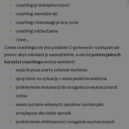
coaching przedsiębiorczości
coaching menedżerski
coaching równowagi praca-życie
coaching odchudzania
i inne…
Celem coachingu nie jest podanie Ci gotowych rozwiązań ale
pomoc abyś odnalazł je samodzielnie, a wśród
p
otencjalnych
korzyści coachingu
można wymienić:
wyjście poza utarty schemat myślenia
spojrzenie na sytuację z wielu punktów widzenia
podniesienie motywacji do osiągnięcia wyznaczonych
celów
wykorzystanie własnych zasobów i potencjału
w najlepszy dla siebie sposób
podniesienie efektywności osiągania wyznaczonych