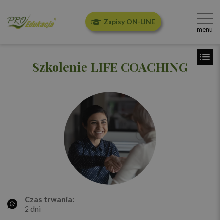
Zapisy ON-LINE
menu
Szkolenie LIFE COACHING
Czas trwania:
2 dni