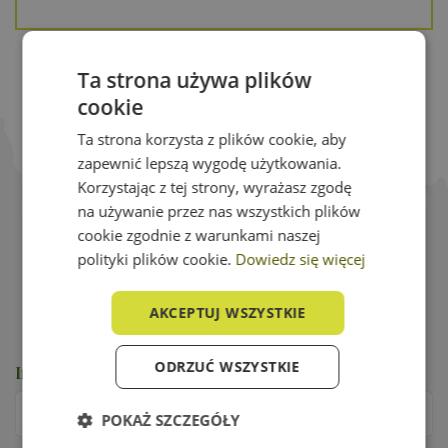
Ta strona używa plików
Kursy i szkolenia
cookie
Ta strona korzysta z plików cookie, aby
Zapraszamy do wstępnych zapisów na ten
zapewnić lepszą wygodę użytkowania.
kierunek - w rekrutacji decyduje kolejność
Korzystając z tej strony, wyrażasz zgodę
zgłoszeń a rezerwacja miejsca online jest
na używanie przez nas wszystkich plików
darmowa. Wysyłając zgłoszenie nic nie tracisz
cookie zgodnie z warunkami naszej
a możesz wiele zyskać !
polityki plików cookie.
Dowiedz się więcej
Ilość miejsc ograniczona!
AKCEPTUJ WSZYSTKIE
ODRZUĆ WSZYSTKIE
Imię i nazwisko
*
POKAŻ SZCZEGÓŁY