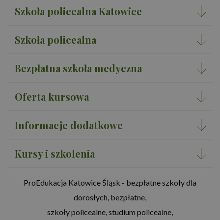
da
Szkoła policealna Katowice
dot
odw
ses
na 
Szkoła policealna
rap
ana
wit
Bezpłatna szkoła medyczna
Oferta kursowa
Informacje dodatkowe
Kursy i szkolenia
ProEdukacja Katowice Śląsk - bezpłatne szkoły dla
dorosłych, bezpłatne,
szkoły policealne, studium policealne,