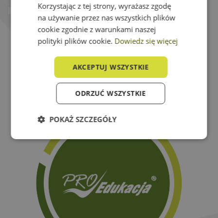
Korzystając z tej strony, wyrażasz zgodę
Potwierdzam że zapoznałam/em się z
polityką
na używanie przez nas wszystkich plików
prywatności
*
cookie zgodnie z warunkami naszej
polityki plików cookie.
Dowiedz się więcej
Wyślij wiadomość
AKCEPTUJ WSZYSTKIE
Powrót do listy
ODRZUĆ WSZYSTKIE
POKAŻ SZCZEGÓŁY
Niezbędne
Wydajność
Targetowanie
Funkcjonalność