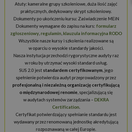
Atuty: kameralne grupy szkoleniowe, duża ilość zajęć
praktycznych, dedykowany skrypt szkoleniowy.
Dokumenty po ukończeniu kursu: Zaświadczenie MEiN
Dokumenty wymagane do zapisu na kurs:
formularz
zgłoszeniowy
,
regulamin
,
klauzula informacyjna RODO
Wszystkie nasze kursy i szkolenia realizowane są
w oparciu o wysokie standardy jakości.
Nasza instytucja przechodzi rygorystyczne audyty raz
w roku by utrzymać wysoki standard usług.
SUS 2.0 jest
standardem certyfikowanym
, jego
spełnienie potwierdza audyt przeprowadzony przez
profesjonalną i niezależną organizację certyfikującą
o międzynarodowej renomie
, specjalizującą się
w audytach systemów zarządzania –
DEKRA
Certification
.
Certyfikat potwierdzający spełnianie standardu jest
wydawany przez renomowaną jednostkę akredytującą
rozpoznawaną w całej Europie.