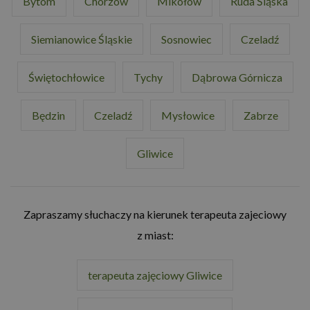
Bytom
Chorzów
Mikołów
Ruda Śląska
Siemianowice Śląskie
Sosnowiec
Czeladź
Świętochłowice
Tychy
Dąbrowa Górnicza
Będzin
Czeladź
Mysłowice
Zabrze
Gliwice
Zapraszamy słuchaczy na kierunek terapeuta zajeciowy
z miast:
terapeuta zajęciowy Gliwice