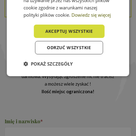
na używanie przez nas wszystkich plików
cookie zgodnie z warunkami naszej
polityki plików cookie.
Dowiedz się więcej
AKCEPTUJ WSZYSTKIE
Kursy i szkolenia
ODRZUĆ WSZYSTKIE
Zapraszamy do wstępnych zapisów na ten
kierunek - w rekrutacji decyduje kolejność
POKAŻ SZCZEGÓŁY
zgłoszeń a rezerwacja miejsca online jest
darmowa. Wysyłając zgłoszenie nic nie tracisz
Niezbędne
Wydajność
a możesz wiele zyskać !
Ilość miejsc ograniczona!
Targetowanie
Funkcjonalność
Imię i nazwisko
*