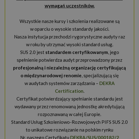
wymagań uczestników.
Wszystkie nasze kursy i szkolenia realizowane są
w oparciu o wysokie standardy jakości.
Nasza instytucja przechodzi rygorystyczne audyty raz
w roku by utrzymać wysoki standard usług.
SUS 2.0 jest
standardem certyfikowanym
, jego
spełnienie potwierdza audyt przeprowadzony przez
profesjonalną i niezależną organizację certyfikującą
o międzynarodowej renomie
, specjalizującą się
w audytach systemów zarządzania –
DEKRA
Certification
.
Certyfikat potwierdzający spełnianie standardu jest
wydawany przez renomowaną jednostkę akredytującą
rozpoznawaną w całej Europie.
Standard Usług Szkoleniowo-Rozwojowych PIFS SUS 2.0
to unikatowe rozwiązanie na polskim rynku
Nr. naszego Certyfikatu
DEKRA/SUS/000182/2