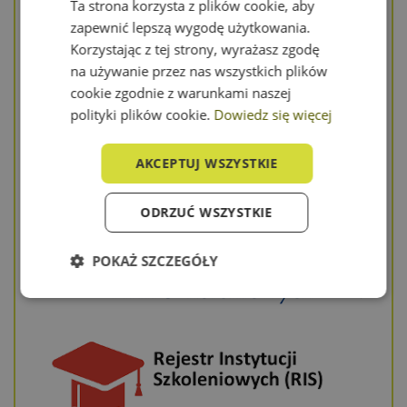
Ta strona korzysta z plików cookie, aby
Certyfikat potwierdzający spełnianie standardu jest
zapewnić lepszą wygodę użytkowania.
wydawany przez renomowaną jednostkę akredytującą
Korzystając z tej strony, wyrażasz zgodę
rozpoznawaną w całej Europie.
na używanie przez nas wszystkich plików
Standard Usług Szkoleniowo-Rozwojowych PIFS SUS 2.0
cookie zgodnie z warunkami naszej
to unikatowe rozwiązanie na polskim rynku
polityki plików cookie.
Dowiedz się więcej
Nr. naszego Certyfikatu
DEKRA/SUS/000182/2
AKCEPTUJ WSZYSTKIE
ODRZUĆ WSZYSTKIE
POKAŻ SZCZEGÓŁY
Niezbędne
Wydajność
Targetowanie
Funkcjonalność