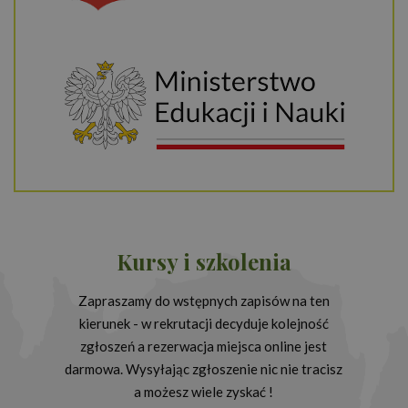
Niezbędne
Wydajność
Targetowanie
Funkcjonalność
Niezbędne pliki cookie umożliwiają korzystanie z
podstawowych funkcji strony internetowej, takich
jak logowanie użytkownika i zarządzanie kontem.
Bez niezbędnych plików cookie nie można
prawidłowo korzystać ze strony internetowej.
Okres
Nazwa
Provider
/
Domena
Opis
przechowywania
Kursy i szkolenia
PHPSESSID
16 godzin
Cook
PHP.net
gene
www.proedukacja.edu.pl
Zapraszamy do wstępnych zapisów na ten
przez
opart
kierunek - w rekrutacji decyduje kolejność
język
Jest t
zgłoszeń a rezerwacja miejsca online jest
ident
ogól
darmowa. Wysyłając zgłoszenie nic nie tracisz
przez
a możesz wiele zyskać !
używ
obsłu