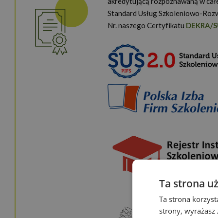
akredytującą rozpoznawaną w całe
Standard Usług Szkoleniowo-Rozw
Nr. naszego Certyfikatu
DEKRA/S
Ta strona u
Ta strona korzyst
strony, wyrażasz