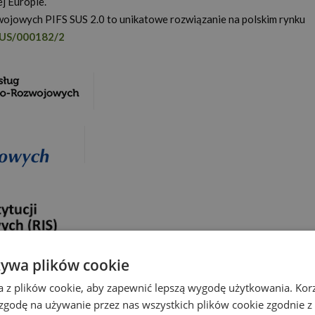
j Europie.
ojowych PIFS SUS 2.0 to unikatowe rozwiązanie na polskim rynku
US/000182/2
żywa plików cookie
a z plików cookie, aby zapewnić lepszą wygodę użytkowania. Korzy
 zgodę na używanie przez nas wszystkich plików cookie zgodnie 