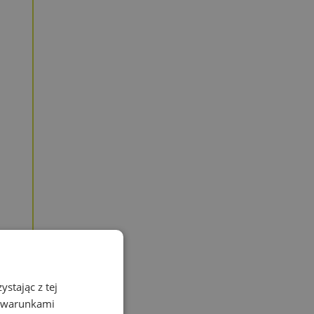
stając z tej
z warunkami