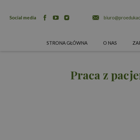
Social media
biuro@proedukacj
STRONA GŁÓWNA
O NAS
ZA
Praca z pac