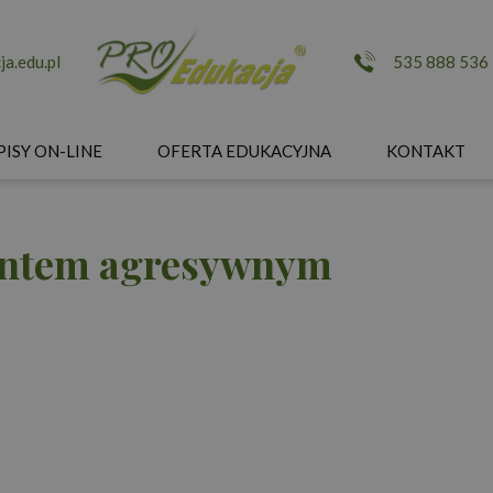
a.edu.pl
535 888 536
PISY ON-LINE
OFERTA EDUKACYJNA
KONTAKT
jentem agresywnym