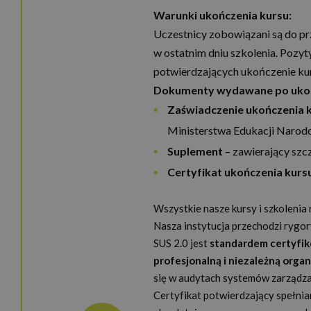
Warunki ukończenia kursu:
Uczestnicy zobowiązani są do pr
w ostatnim dniu szkolenia. Poz
potwierdzających ukończenie ku
Dokumenty wydawane po ukoń
Zaświadczenie ukończenia 
Ministerstwa Edukacji Narod
Suplement
– zawierający szc
Certyfikat ukończenia kurs
Wszystkie nasze kursy i szkolenia
Nasza instytucja przechodzi rygor
SUS 2.0 jest
standardem certyfi
profesjonalną i niezależną orga
się w audytach systemów zarządz
Certyfikat potwierdzający spełni