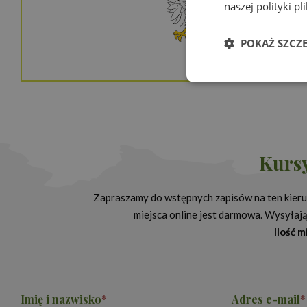
naszej polityki p
POKAŻ SZCZ
Niezbędn
Kursy
Zapraszamy do wstępnych zapisów na ten kierun
Niezbędne pliki cook
miejsca online jest darmowa. Wysyłając
zarządzanie kontem. 
Ilość 
Nazwa
Provi
PHPSESSID
PHP.
www.
Imię i nazwisko
*
Adres e-mail
*