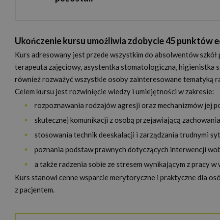
Ukończenie kursu umożliwia zdobycie 45 punktów 
Kurs adresowany jest przede wszystkim do absolwentów szkół po
terapeuta zajęciowy, asystentka stomatologiczna, higienistka
również rozważyć wszystkie osoby zainteresowane tematyką r
Celem kursu jest rozwinięcie wiedzy i umiejętności w zakresie:
rozpoznawania rodzajów agresji oraz mechanizmów jej p
skutecznej komunikacji z osobą przejawiającą zachowani
stosowania technik deeskalacji i zarządzania trudnymi sy
poznania podstaw prawnych dotyczących interwencji wo
a także radzenia sobie ze stresem wynikającym z pracy 
Kurs stanowi cenne wsparcie merytoryczne i praktyczne dla osó
z pacjentem.