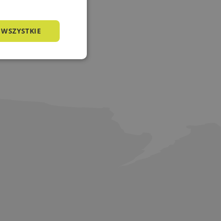
 WSZYSTKIE
nkcjonalność
owanie użytkownika i
j.
a języku PHP. Jest
żywany do obsługi
o liczba generowana
zny dla witryny, ale
tusu zalogowanego