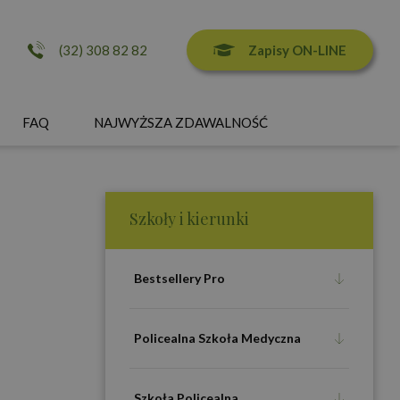
Zapisy ON-LINE
(32) 308 82 82
FAQ
NAJWYŻSZA ZDAWALNOŚĆ
Szkoły i kierunki
Bestsellery Pro
Policealna Szkoła Medyczna
Szkoła Policealna