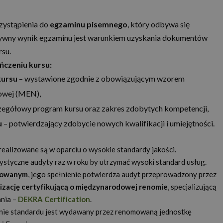
zystąpienia do
egzaminu pisemnego
, który odbywa się
ytywny wynik egzaminu jest warunkiem uzyskania dokumentów
rsu.
czeniu kursu:
kursu
– wystawione zgodnie z obowiązującym wzorem
owej (MEN),
zegółowy program kursu oraz zakres zdobytych kompetencji,
u
– potwierdzający zdobycie nowych kwalifikacji i umiejętności.
 realizowane są w oparciu o wysokie standardy jakości.
ystyczne audyty raz w roku by utrzymać wysoki standard usług.
kowanym
, jego spełnienie potwierdza audyt przeprowadzony przez
nizację certyfikującą o międzynarodowej renomie
, specjalizującą
ania –
DEKRA Certification
.
anie standardu jest wydawany przez renomowaną jednostkę