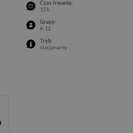
Czas trwania:
15 h
Grupy:
6-12
Tryb:
stacjonarny
ł