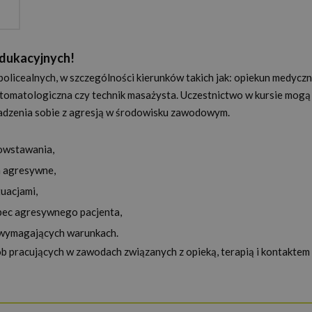
edukacyjnych!
licealnych, w szczególności kierunków takich jak: opiekun medyczn
 stomatologiczna czy technik masażysta. Uczestnictwo w kursie mogą
adzenia sobie z agresją w środowisku zawodowym.
owstawania,
a agresywne,
tuacjami,
bec agresywnego pacjenta,
w wymagających warunkach.
b pracujących w zawodach związanych z opieką, terapią i kontaktem