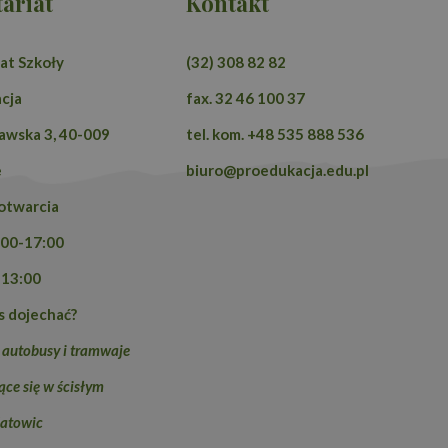
ariat
Kontakt
at Szkoły
(32) 308 82 82
cja
fax. 32 46 100 37
zawska 3, 40-009
tel. kom. +48 535 888 536
e
biuro@proedukacja.edu.pl
otwarcia
:00-17:00
-13:00
s dojechać?
 autobusy i tramwaje
ce się w ścisłym
atowic