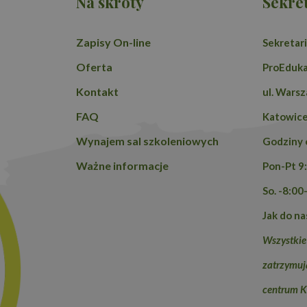
Na skróty
Sekret
Zapisy On-line
Sekretari
Oferta
ProEduka
Kontakt
ul. Wars
FAQ
Katowic
Wynajem sal szkoleniowych
Godziny 
Ważne informacje
Pon-Pt 9
So. -8:00
Jak do na
Wszystkie
zatrzymują
centrum K