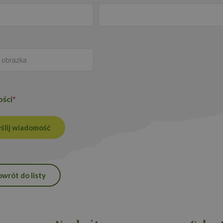
użytkownika między stronami.
Okres
Provider
/
Domena
Opis
przechowywania
Polityce prywatności Google
.proedukacja.edu.pl
1 rok 1 miesiąc
Ten plik cookie jest używany przez Google
utrzymywania stanu sesji.
1 rok 1 miesiąc
Ta nazwa pliku cookie jest powiązana z G
Google LLC
Analytics - co stanowi istotną aktualizacj
.proedukacja.edu.pl
ości
*
używanej usługi analitycznej Google. Ten 
rozróżniania unikalnych użytkowników po
losowo wygenerowanej liczby jako identyfi
on uwzględniony w każdym żądaniu strony
ślij wiadomość
do obliczania danych dotyczących odwiedza
kampanii na potrzeby raportów analityczn
owrót do listy