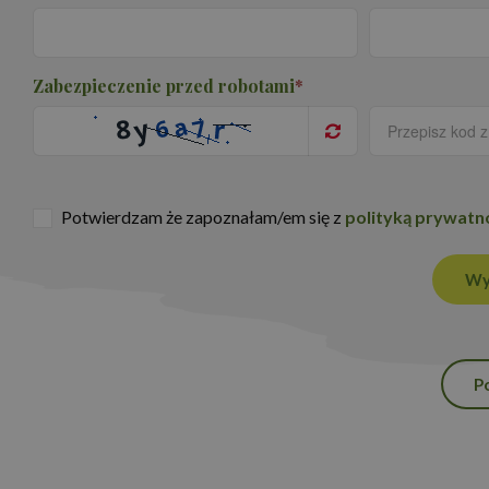
Zabezpieczenie przed robotami
*
Nazwa
_ga_NSK0CVG8XN
_ga
Potwierdzam że zapoznałam/em się z
polityką prywatn
Wy
P