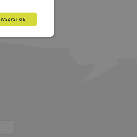
 WSZYSTKIE
nkcjonalność
owanie użytkownika i
j.
a języku PHP. Jest
żywany do obsługi
o liczba generowana
zny dla witryny, ale
tusu zalogowanego