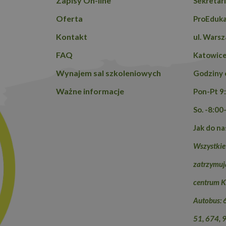
Zapisy On-line
Sekretari
Oferta
ProEduka
Kontakt
ul. Wars
FAQ
Katowic
Wynajem sal szkoleniowych
Godziny 
Ważne informacje
Pon-Pt 9
So. -8:00
Jak do na
Wszystkie
zatrzymują
centrum K
Autobus: 
51, 674, 