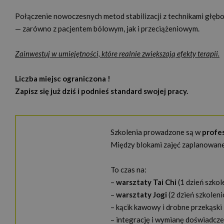
Połączenie nowoczesnych metod stabilizacji z technikami głębo
— zarówno z pacjentem bólowym, jak i przeciążeniowym.
Zainwestuj w umiejętności, które realnie zwiększają efekty terapii.
Liczba miejsc ograniczona !
Zapisz się już dziś i podnieś standard swojej pracy.
Szkolenia prowadzone są w
profe
Między blokami zajęć zaplanowane
To czas na:
–
warsztaty Tai Chi
(1 dzień szko
–
warsztaty Jogi
(2 dzień szkolen
– kącik kawowy i drobne przekąski
– integrację i wymianę doświadcz