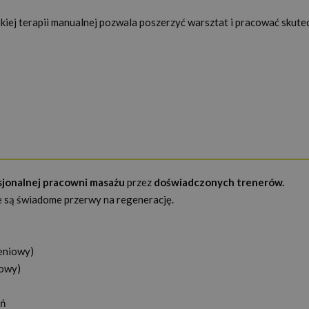
kiej terapii manualnej pozwala poszerzyć warsztat i pracować skute
sjonalnej pracowni masażu
przez
doświadczonych trenerów.
 są świadome przerwy na regenerację.
leniowy)
iowy)
eń