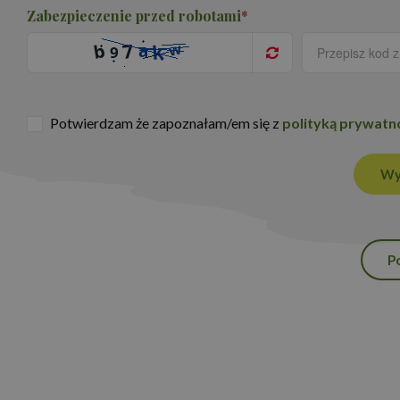
Zabezpieczenie przed robotami
*
Nazwa
_ga_NSK0CVG8XN
Potwierdzam że zapoznałam/em się z
polityką prywatn
_ga
Wy
P