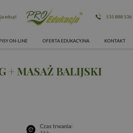
a.edu.pl
535 888 536
PISY ON-LINE
OFERTA EDUKACYJNA
KONTAKT
 + MASAŻ BALIJSKI
Czas trwania:
16 h