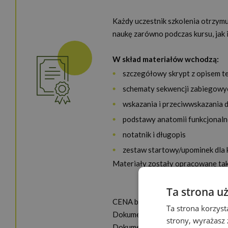
Każdy uczestnik szkolenia otrzymu
naukę zarówno podczas kursu, jak 
W skład materiałów wchodzą:
szczegółowy skrypt z opisem te
schematy sekwencji zabiegowy
wskazania i przeciwwskazania 
podstawy anatomii funkcjonaln
notatnik i długopis
zestaw startowy/upominek dla
Materiały zostały opracowane tak
DLA NASZYCH SŁUCH
Ta strona u
CENA brutto: 2 100,- zł
Ta strona korzyst
Dokumenty po ukończeniu kursu: 
strony, wyrażasz
Dokumenty wymagane do zapisu na