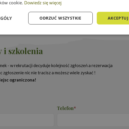
lików cookie.
Dowiedz się więcej
EGÓŁY
ODRZUĆ WSZYSTKIE
AKCEPTUJ
e
Wydajność
Targetowanie
Fu
 i szkolenia
ek - w rekrutacji decyduje kolejność zgłoszeń a rezerwacja
 zgłoszenie nic nie tracisz a możesz wiele zyskać !
Niezbędne
Wydajność
Targetowanie
Funkcjonalność
miejsc ograniczona!
ie umożliwiają korzystanie z podstawowych funkcji strony internetowej, takich jak log
Bez niezbędnych plików cookie nie można prawidłowo korzystać ze strony internetowe
Okres
der
/
Domena
Opis
przechowywania
Telefon
*
16 godzin
Cookie generowane przez aplikacje oparte n
net
to identyfikator ogólnego przeznaczenia u
proedukacja.edu.pl
zmiennych sesji użytkownika. Zwykle jest t
losowo, sposób jej użycia może być specyfic
dobrym przykładem jest utrzymywanie sta