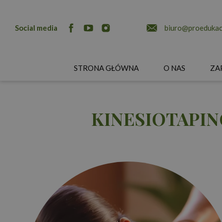
Social media
biuro@proedukacj
STRONA GŁÓWNA
O NAS
ZA
KINESIOTAPING