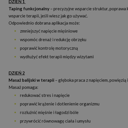
DZIEŃ 1
Taping funkcjonalny
– precyzyjne wsparcie struktur, poprawa k
wsparcie terapii, jeśli wiesz jak go używać.
Odpowiednio dobrana aplikacja może:
zmniejszyć napięcie mięśniowe
wspomóc drenaż i redukcję obrzęku
poprawić kontrolę motoryczną
wydłużyć efekt terapii między wizytami
DZIEŃ 2
Masaż balijski w terapii
– głęboka praca z napięciem, powięzią
Masaż pomaga:
redukować stres i napięcie
poprawić krążenie i dotlenienie organizmu
rozluźnić mięśnie i łagodzi bóle
przywrócić równowagę ciała i umysłu