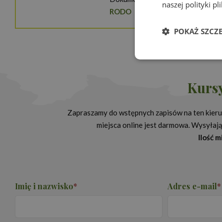
naszej polityki p
RODO
POKAŻ SZCZ
Niezbędn
Kursy
Zapraszamy do wstępnych zapisów na ten kierun
miejsca online jest darmowa. Wysyłając
Ilość 
Niezbędne pliki cook
zarządzanie kontem. 
Nazwa
Provi
Imię i nazwisko
*
Adres e-mail
*
PHPSESSID
PHP.
www.