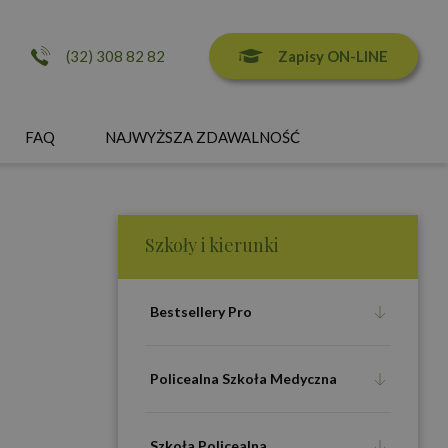
Zapisy ON-LINE
(32) 308 82 82
FAQ
NAJWYŻSZA ZDAWALNOŚĆ
Szkoły i kierunki
Bestsellery Pro
Policealna Szkoła Medyczna
Szkoła Policealna