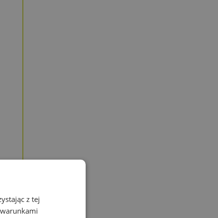
stając z tej
z warunkami
a