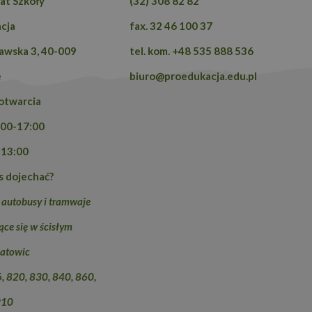
at Szkoły
(32) 308 82 82
cja
fax. 32 46 100 37
zawska 3, 40-009
tel. kom. +48 535 888 536
e
biuro@proedukacja.edu.pl
otwarcia
:00-17:00
-13:00
s dojechać?
 autobusy i tramwaje
ce się w ścisłym
atowic
6, 820, 830, 840, 860,
910