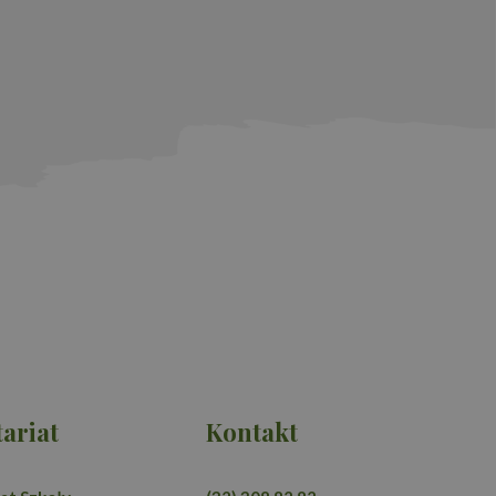
 Analytics do
oogle Universal
ę powszechnie
plik cookie służy do
przez przypisanie
katora klienta. Jest
 w witrynie i służy
jących, sesji i
ych witryn.
ariat
Kontakt