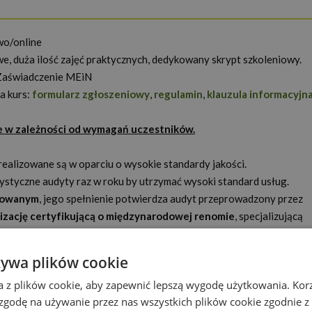
wo/online
e, duża ilość zajęć praktycznych, dedykowany skrypt szkoleniowy.
 Zaświadczenie MEiN
 kurs:
formularz zgłoszeniowy
,
regulamin
,
klauzula informacyjn
e w zależności od wymagań uczestników.
 realizowane są w oparciu o wysokie standardy jakości.
ystyczne audyty raz w roku by utrzymać wysoki standard usług.
kowanym
, jego spełnienie potwierdza audyt przeprowadzony przez
nizację certyfikującą o międzynarodowej renomie
, specjalizującą
ania –
DEKRA Certification
.
anie standardu jest wydawany przez renomowaną jednostkę
żywa plików cookie
j Europie.
a z plików cookie, aby zapewnić lepszą wygodę użytkowania. Korzy
ojowych PIFS SUS 2.0 to unikatowe rozwiązanie na polskim rynku
 zgodę na używanie przez nas wszystkich plików cookie zgodnie 
US/000182/2