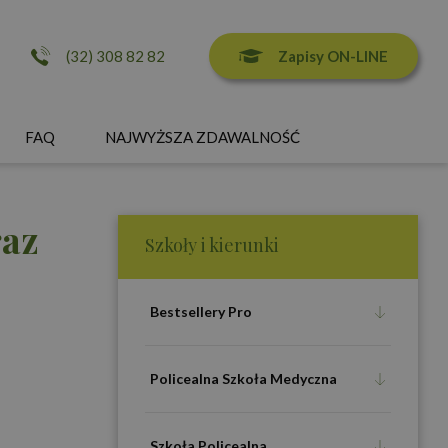
Zapisy ON-LINE
(32) 308 82 82
FAQ
NAJWYŻSZA ZDAWALNOŚĆ
raz
Szkoły i kierunki
Bestsellery Pro
Policealna Szkoła Medyczna
Szkoła Policealna