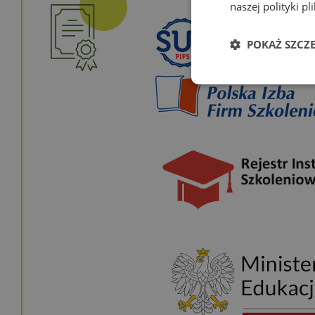
naszej polityki p
POKAŻ SZCZ
Niezbędn
Niezbędne pliki cook
zarządzanie kontem. 
Nazwa
Provi
PHPSESSID
PHP.
www.