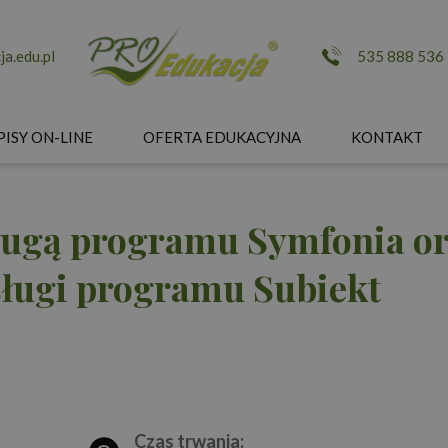
a.edu.pl
535 888 536
PISY ON-LINE
OFERTA EDUKACYJNA
KONTAKT
sługą programu Symfonia o
sługi programu Subiekt
Czas trwania: