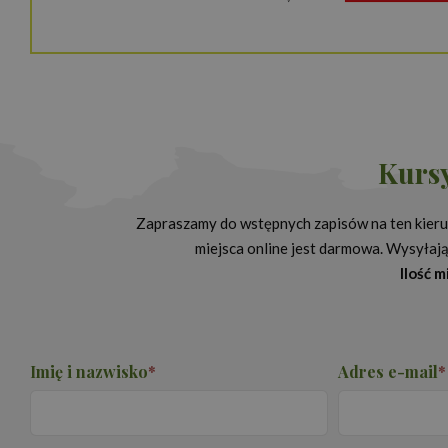
Nazwa
_ga_NSK0CVG8XN
Kursy
_ga
Zapraszamy do wstępnych zapisów na ten kierun
miejsca online jest darmowa. Wysyłając
Ilość 
Imię i nazwisko
*
Adres e-mail
*