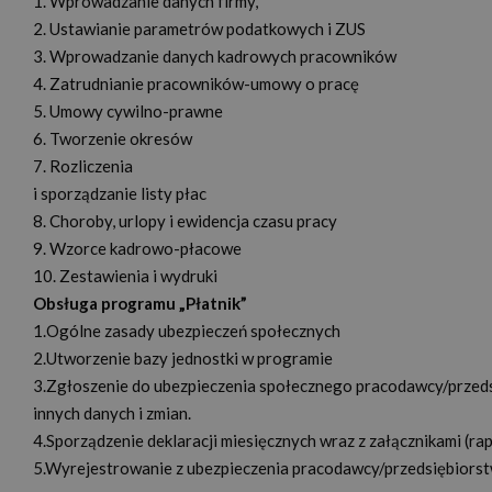
1. Wprowadzanie danych firmy,
2. Ustawianie parametrów podatkowych i ZUS
3. Wprowadzanie danych kadrowych pracowników
4. Zatrudnianie pracowników-umowy o pracę
5. Umowy cywilno-prawne
6. Tworzenie okresów
7. Rozliczenia
i sporządzanie listy płac
8. Choroby, urlopy i ewidencja czasu pracy
9. Wzorce kadrowo-płacowe
10. Zestawienia i wydruki
Obsługa programu „Płatnik”
1.Ogólne zasady ubezpieczeń społecznych
2.Utworzenie bazy jednostki w programie
3.Zgłoszenie do ubezpieczenia społecznego pracodawcy/przedsi
innych danych i zmian.
4.Sporządzenie deklaracji miesięcznych wraz z załącznikami (ra
5.Wyrejestrowanie z ubezpieczenia pracodawcy/przedsiębiorstwa