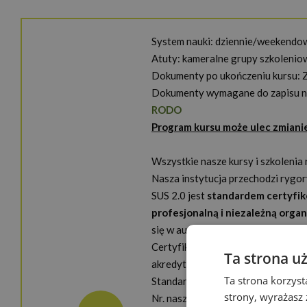
System nauki: dziennie/weekendo
Atuty: kameralne grupy szkoleniow
Dokumenty po ukończeniu kursu:
Dokumenty wymagane do zapisu na
RODO
Program kursu może ulec zmiani
Wszystkie nasze kursy i szkolenia
Nasza instytucja przechodzi rygor
SUS 2.0 jest
standardem certyfi
profesjonalną i niezależną orga
się w audytach systemów zarządz
Certyfikat potwierdzający spełni
Ta strona u
akredytującą rozpoznawaną w całe
Ta strona korzyst
Standard Usług Szkoleniowo-Rozw
strony, wyrażasz
Nr. naszego Certyfikatu
DEKRA/S