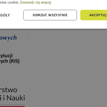
lików cookie.
Dowiedz się więcej
EGÓŁY
ODRZUĆ WSZYSTKIE
AKCEPTUJ
e
Wydajność
Targetowanie
Fu
Niezbędne
Wydajność
Targetowanie
Funkcjonalność
ie umożliwiają korzystanie z podstawowych funkcji strony internetowej, takich jak log
Bez niezbędnych plików cookie nie można prawidłowo korzystać ze strony internetowe
Okres
der
/
Domena
Opis
przechowywania
16 godzin
Cookie generowane przez aplikacje oparte n
net
to identyfikator ogólnego przeznaczenia u
proedukacja.edu.pl
zmiennych sesji użytkownika. Zwykle jest t
losowo, sposób jej użycia może być specyfic
dobrym przykładem jest utrzymywanie sta