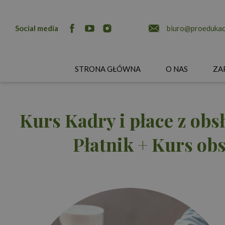
Social media
biuro@proedukacj
STRONA GŁÓWNA
O NAS
ZA
Kurs Kadry i płace z ob
Płatnik + Kurs ob