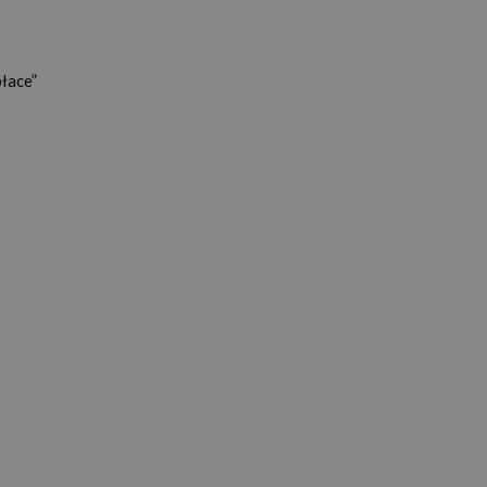
łace”