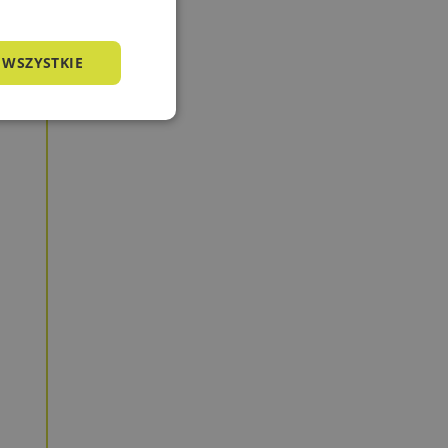
 WSZYSTKIE
nkcjonalność
owanie użytkownika i
j.
a języku PHP. Jest
żywany do obsługi
o liczba generowana
zny dla witryny, ale
tusu zalogowanego