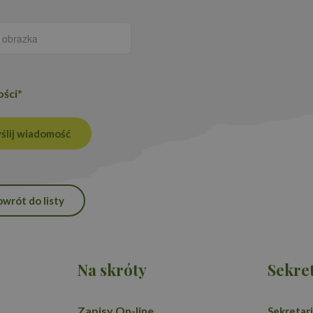
ości
*
ślij wiadomość
owrót do listy
Na skróty
Sekret
Zapisy On-line
Sekretari