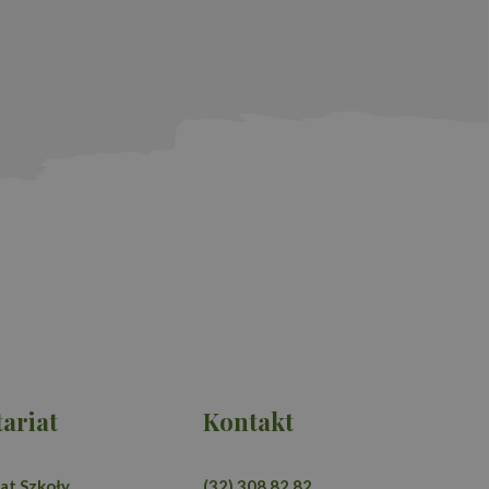
ariat
Kontakt
at Szkoły
(32) 308 82 82