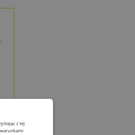
a
stając z tej
z warunkami