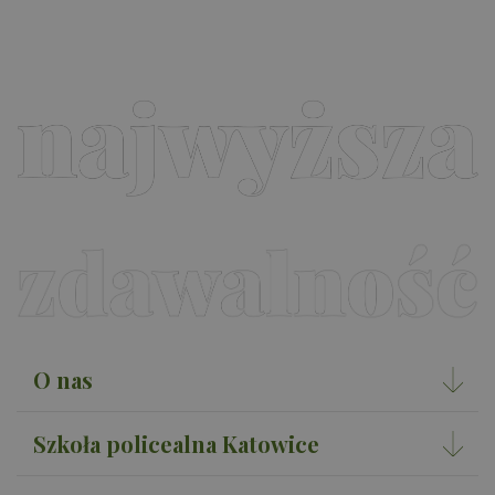
odw
ses
na 
rap
ana
wit
O nas
Szkoła policealna Katowice