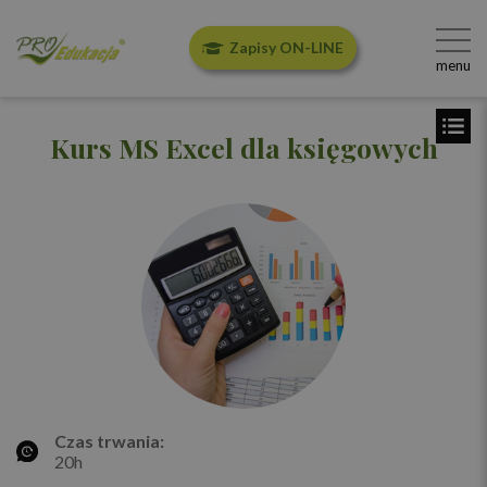
Zapisy ON-LINE
menu
Kurs MS Excel dla księgowych
Czas trwania:
20h