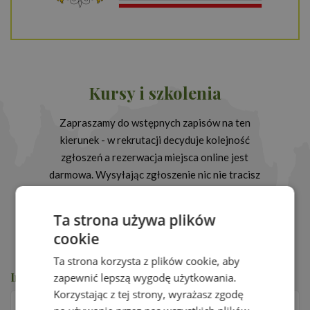
Kursy i szkolenia
Zapraszamy do wstępnych zapisów na ten
kierunek - w rekrutacji decyduje kolejność
zgłoszeń a rezerwacja miejsca online jest
darmowa. Wysyłając zgłoszenie nic nie tracisz
a możesz wiele zyskać !
Ilość miejsc ograniczona!
Ta strona używa plików
cookie
Ta strona korzysta z plików cookie, aby
Imię i nazwisko
*
zapewnić lepszą wygodę użytkowania.
Korzystając z tej strony, wyrażasz zgodę