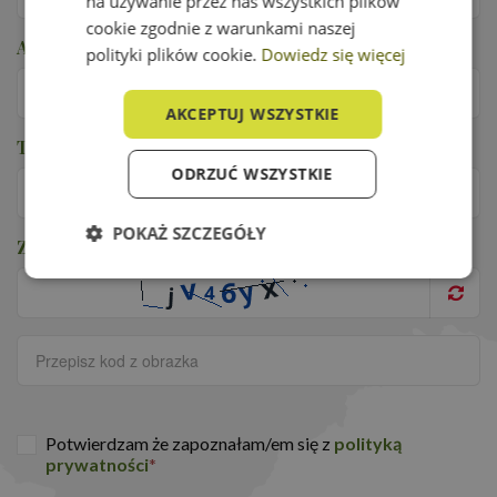
na używanie przez nas wszystkich plików
cookie zgodnie z warunkami naszej
Adres e-mail
*
polityki plików cookie.
Dowiedz się więcej
AKCEPTUJ WSZYSTKIE
Telefon
*
ODRZUĆ WSZYSTKIE
POKAŻ SZCZEGÓŁY
Zabezpieczenie przed robotami
*
Niezbędne
Wydajność
Targetowanie
Funkcjonalność
Potwierdzam że zapoznałam/em się z
polityką
prywatności
*