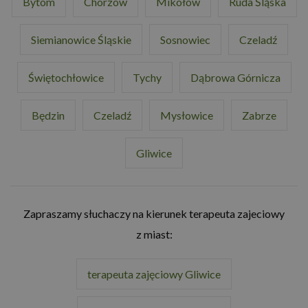
Bytom
Chorzów
Mikołów
Ruda Śląska
Siemianowice Śląskie
Sosnowiec
Czeladź
Świętochłowice
Tychy
Dąbrowa Górnicza
Będzin
Czeladź
Mysłowice
Zabrze
Gliwice
Zapraszamy słuchaczy na kierunek terapeuta zajeciowy
z miast:
terapeuta zajęciowy Gliwice