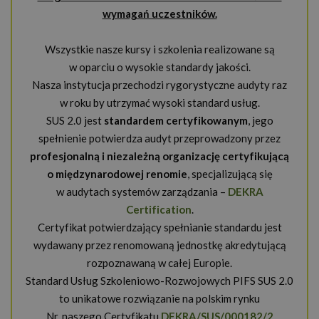
wymagań uczestników.
Wszystkie nasze kursy i szkolenia realizowane są
w oparciu o wysokie standardy jakości.
Nasza instytucja przechodzi rygorystyczne audyty raz
w roku by utrzymać wysoki standard usług.
SUS 2.0 jest
standardem certyfikowanym
, jego
spełnienie potwierdza audyt przeprowadzony przez
profesjonalną i niezależną organizację certyfikującą
o międzynarodowej renomie
, specjalizującą się
w audytach systemów zarządzania –
DEKRA
Certification
.
Certyfikat potwierdzający spełnianie standardu jest
wydawany przez renomowaną jednostkę akredytującą
rozpoznawaną w całej Europie.
Standard Usług Szkoleniowo-Rozwojowych PIFS SUS 2.0
to unikatowe rozwiązanie na polskim rynku
Nr. naszego Certyfikatu
DEKRA/SUS/000182/2