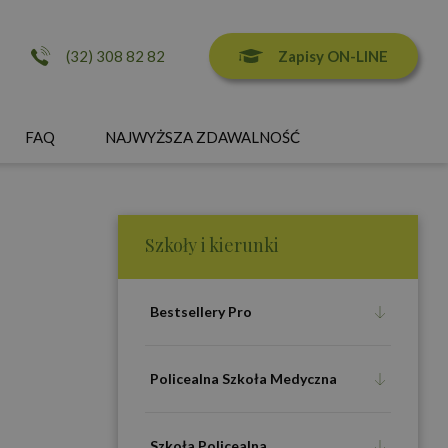
Zapisy ON-LINE
(32) 308 82 82
FAQ
NAJWYŻSZA ZDAWALNOŚĆ
Szkoły i kierunki
Bestsellery Pro
Policealna Szkoła Medyczna
Szkoła Policealna