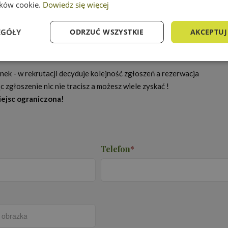
lików cookie.
Dowiedz się więcej
EGÓŁY
ODRZUĆ WSZYSTKIE
AKCEPTUJ
 i szkolenia
e
Wydajność
Targetowanie
Fu
ek - w rekrutacji decyduje kolejność zgłoszeń a rezerwacja
 zgłoszenie nic nie tracisz a możesz wiele zyskać !
miejsc ograniczona!
Niezbędne
Wydajność
Targetowanie
Funkcjonalność
Telefon
*
ie umożliwiają korzystanie z podstawowych funkcji strony internetowej, takich jak log
Bez niezbędnych plików cookie nie można prawidłowo korzystać ze strony internetowe
Okres
der
/
Domena
Opis
przechowywania
16 godzin
Cookie generowane przez aplikacje oparte n
net
to identyfikator ogólnego przeznaczenia u
proedukacja.edu.pl
zmiennych sesji użytkownika. Zwykle jest t
losowo, sposób jej użycia może być specyfic
dobrym przykładem jest utrzymywanie sta