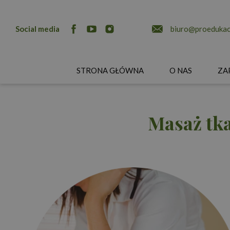
Social media
biuro@proedukacj
STRONA GŁÓWNA
O NAS
ZA
Masaż tk