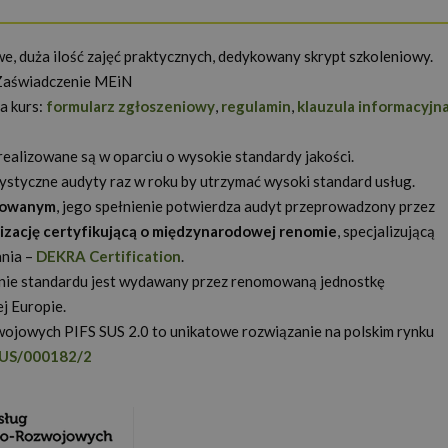
e, duża ilość zajęć praktycznych, dedykowany skrypt szkoleniowy.
 Zaświadczenie MEiN
 kurs:
formularz zgłoszeniowy
,
regulamin
,
klauzula informacyjn
 realizowane są w oparciu o wysokie standardy jakości.
ystyczne audyty raz w roku by utrzymać wysoki standard usług.
kowanym
, jego spełnienie potwierdza audyt przeprowadzony przez
nizację certyfikującą o międzynarodowej renomie
, specjalizującą
ania –
DEKRA Certification
.
anie standardu jest wydawany przez renomowaną jednostkę
j Europie.
ojowych PIFS SUS 2.0 to unikatowe rozwiązanie na polskim rynku
US/000182/2