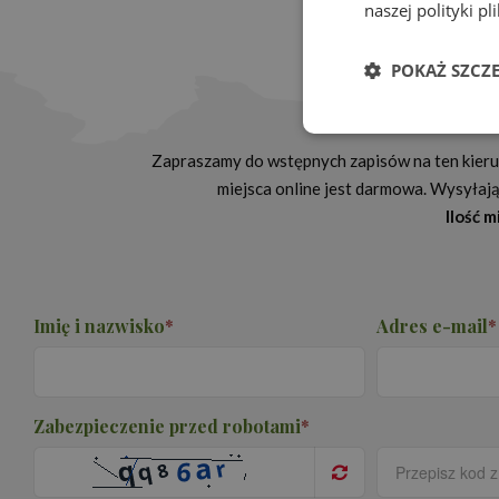
naszej polityki p
POKAŻ SZCZ
Kursy
Niezbędn
Zapraszamy do wstępnych zapisów na ten kierun
miejsca online jest darmowa. Wysyłając
Ilość 
Imię i nazwisko
*
Adres e-mail
*
Niezbędne pliki cook
zarządzanie kontem. 
Nazwa
Provi
Zabezpieczenie przed robotami
*
PHPSESSID
PHP.
www.