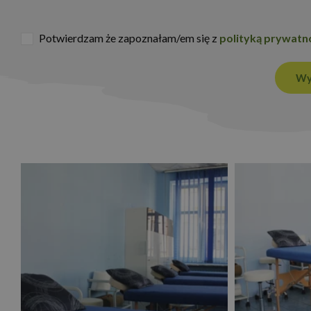
Potwierdzam że zapoznałam/em się z
polityką prywatn
Nazwa
Wy
_ga_NSK0CVG8XN
_ga