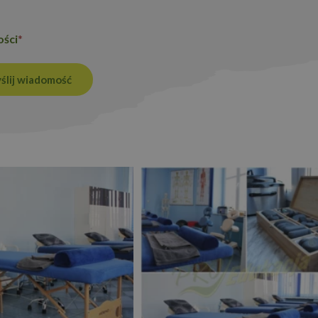
użytkownika między stronami.
ości
*
Okres
Provider
/
Domena
Opis
przechowywania
ślij wiadomość
Polityce prywatności Google
.proedukacja.edu.pl
1 rok 1 miesiąc
Ten plik cookie jest używany przez Google
utrzymywania stanu sesji.
1 rok 1 miesiąc
Ta nazwa pliku cookie jest powiązana z G
Google LLC
Analytics - co stanowi istotną aktualizacj
.proedukacja.edu.pl
używanej usługi analitycznej Google. Ten 
rozróżniania unikalnych użytkowników po
losowo wygenerowanej liczby jako identyfi
on uwzględniony w każdym żądaniu strony
do obliczania danych dotyczących odwiedza
kampanii na potrzeby raportów analityczn