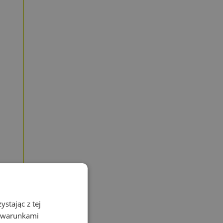
stając z tej
z warunkami