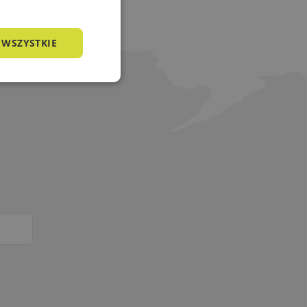
 WSZYSTKIE
nkcjonalność
owanie użytkownika i
j.
a języku PHP. Jest
żywany do obsługi
o liczba generowana
zny dla witryny, ale
tusu zalogowanego