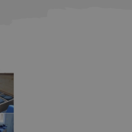
 Analytics do
oogle Universal
ę powszechnie
plik cookie służy do
przez przypisanie
katora klienta. Jest
 w witrynie i służy
jących, sesji i
ych witryn.