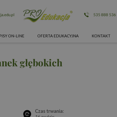
a.edu.pl
535 888 536
PISY ON-LINE
OFERTA EDUKACYJNA
KONTAKT
anek głębokich
Czas trwania:
16 godzin