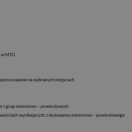
ie w MTG
 zastosowanie na wybranych miejscach
ic i grup miesniowo – powieziowych
wościach wynikajacych z dysbalansu mieśniowo – powieziowego