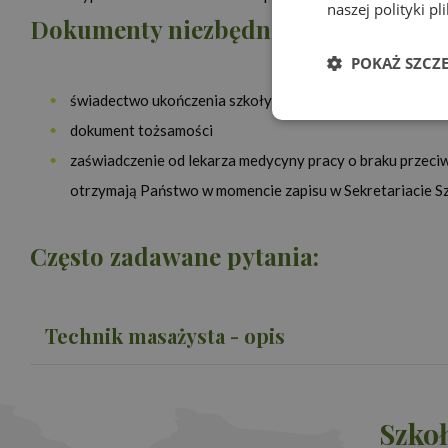
naszej polityki p
Dokumenty niezbędne przy procesie 
POKAŻ SZCZ
świadectwo ukończenia szkoły średniej – MATURA
NIE J
Niezbędn
dokument tożsamości
zaświadczenie od lekarza medycyny pracy o braku przeci
otrzymają Państwo w momencie zapisu w Sekretariacie S
Często zadawane pytania:
Niezbędne pliki cook
zarządzanie kontem. 
Technik masażysta - opis
Nazwa
Provi
PHPSESSID
PHP.
www.
Szkoł