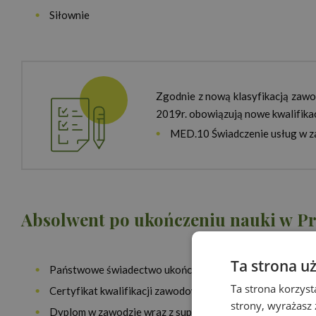
Siłownie
Zgodnie z nową klasyfikacją zaw
2019r. obowiązują nowe kwalifikac
MED.10 Świadczenie usług w z
Absolwent po ukończeniu nauki w Pr
Ta strona u
Państwowe świadectwo ukończenia szkoły policealnej
Ta strona korzyst
Certyfikat kwalifikacji zawodowej (po pozytywnym złoże
strony, wyrażasz
Dyplom w zawodzie wraz z suplementem w języku polskim 