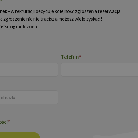
użytkownika między stronami.
ek - w rekrutacji decyduje kolejność zgłoszeń a rezerwacja
 zgłoszenie nic nie tracisz a możesz wiele zyskać !
miejsc ograniczona!
Okres
Provider
/
Domena
Opis
przechowywania
Polityce prywatności Google
.proedukacja.edu.pl
1 rok 1 miesiąc
Ten plik cookie jest używany przez Google
utrzymywania stanu sesji.
1 rok 1 miesiąc
Ta nazwa pliku cookie jest powiązana z G
Google LLC
Telefon
*
Analytics - co stanowi istotną aktualizacj
.proedukacja.edu.pl
używanej usługi analitycznej Google. Ten 
rozróżniania unikalnych użytkowników po
losowo wygenerowanej liczby jako identyfi
on uwzględniony w każdym żądaniu strony
do obliczania danych dotyczących odwiedza
kampanii na potrzeby raportów analityczn
ości
*