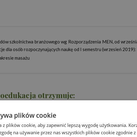
odów szkolnictwa branżowego wg Rozporządzenia MEN, od wrześni
je dla osób rozpoczynających naukę od I semestru (wrzesień 2019):
akresie masażu
oedukacja otrzymuje:
żywa plików cookie
a z plików cookie, aby zapewnić lepszą wygodę użytkowania. Korzy
niu egzaminu)
 zgodę na używanie przez nas wszystkich plików cookie zgodnie 
i angielskim (po pozytywnym złożeniu egzaminu)