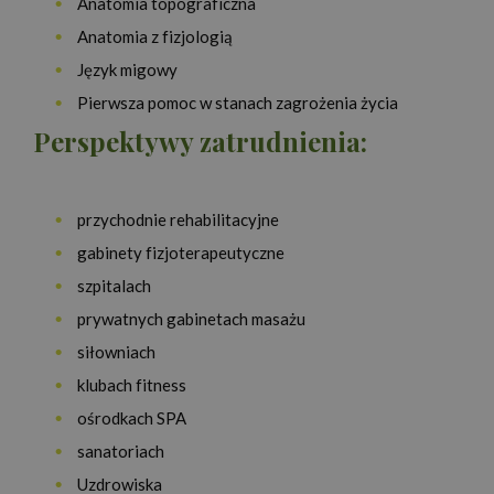
Anatomia topograficzna
Anatomia z fizjologią
Język migowy
Pierwsza pomoc w stanach zagrożenia życia
Perspektywy zatrudnienia:
przychodnie rehabilitacyjne
gabinety fizjoterapeutyczne
szpitalach
prywatnych gabinetach masażu
siłowniach
klubach fitness
ośrodkach SPA
sanatoriach
Uzdrowiska