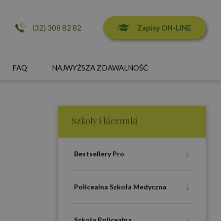
Zapisy ON-LINE
(32) 308 82 82
FAQ
NAJWYŻSZA ZDAWALNOŚĆ
Szkoły i kierunki
Bestsellery Pro
Policealna Szkoła Medyczna
Szkoła Policealna