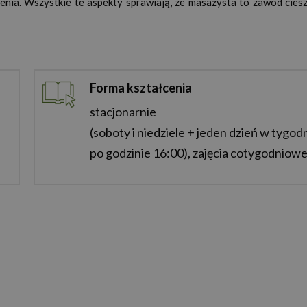
zenia. Wszystkie te aspekty sprawiają, ze masażysta to zawód ciesz
Forma kształcenia
stacjonarnie
(soboty i niedziele + jeden dzień w tygod
po godzinie 16:00), zajęcia cotygodniow