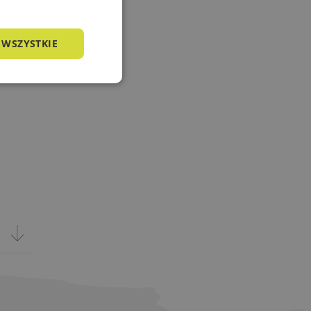
 WSZYSTKIE
nkcjonalność
owanie użytkownika i
j.
a języku PHP. Jest
żywany do obsługi
o liczba generowana
zny dla witryny, ale
tusu zalogowanego