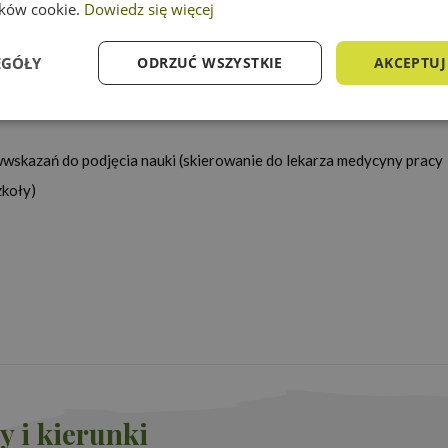
lików cookie.
Dowiedz się więcej
rekrutacji:
EGÓŁY
ODRZUĆ WSZYSTKIE
AKCEPTUJ
EST
WYMAGANA!
e
Wydajność
Targetowanie
Fu
wwskazań do podjęcia nauki (skierowanie do lekarza medycyny pracy
zkoły)
Niezbędne
Wydajność
Targetowanie
Funkcjonalność
ie umożliwiają korzystanie z podstawowych funkcji strony internetowej, takich jak log
Bez niezbędnych plików cookie nie można prawidłowo korzystać ze strony internetowe
Okres
der
/
Domena
Opis
przechowywania
16 godzin
Cookie generowane przez aplikacje oparte n
net
to identyfikator ogólnego przeznaczenia u
proedukacja.edu.pl
zmiennych sesji użytkownika. Zwykle jest t
y i kierunki
losowo, sposób jej użycia może być specyfic
dobrym przykładem jest utrzymywanie sta