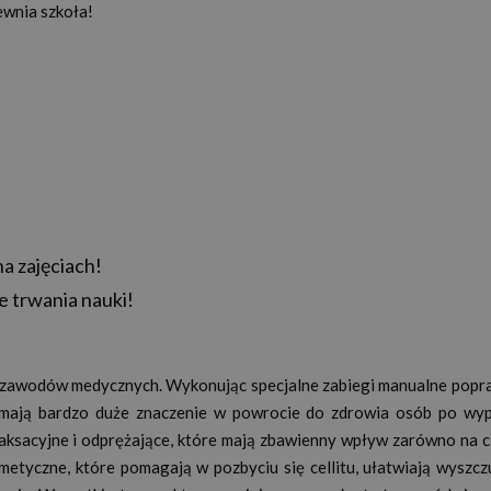
ewnia szkoła!
a zajęciach!
e trwania nauki!
h zawodów medycznych. Wykonując specjalne zabiegi manualne popra
 mają bardzo duże znaczenie w powrocie do zdrowia osób po wy
elaksacyjne i odprężające, które mają zbawienny wpływ zarówno na c
metyczne, które pomagają w pozbyciu się cellitu, ułatwiają wyszczu