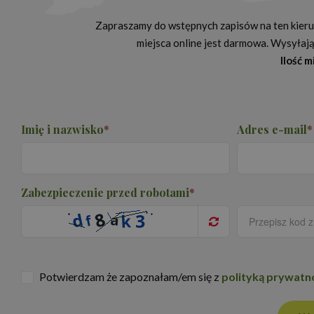
Zapraszamy do wstępnych zapisów na ten kierun
miejsca online jest darmowa. Wysyłając
Ilość 
Nazwa
_ga_NSK0CVG8XN
_ga
Imię i nazwisko
*
Adres e-mail
*
Zabezpieczenie przed robotami
*
Potwierdzam że zapoznałam/em się z
polityką prywatn