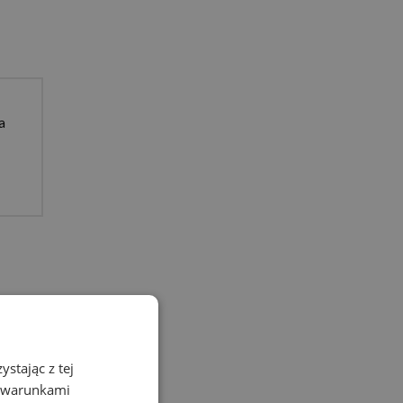
a
stając z tej
z warunkami