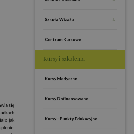
Szkoła Wizażu
Centrum Kursowe
Kursy i szkolenia
Kursy Medyczne
Kursy Dofinansowane
wia się
padkach
Kursy - Punkty Edukacyjne
iało jak
plenie.