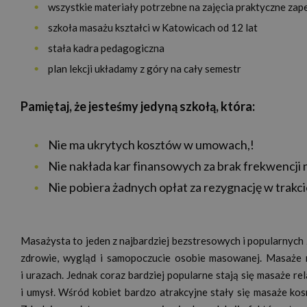
wszystkie materiały potrzebne na zajęcia praktyczne zap
szkoła masażu kształci w Katowicach od 12 lat
stała kadra pedagogiczna
plan lekcji układamy z góry na cały semestr
Pamiętaj, że jesteśmy jedyną szkołą, która:
Nie ma ukrytych kosztów w umowach,!
Nie nakłada kar finansowych za brak frekwencji n
Nie pobiera żadnych opłat za rezygnację w trakci
Masażysta to jeden z najbardziej bezstresowych i popularnyc
zdrowie, wygląd i samopoczucie osobie masowanej. Masaże
i urazach. Jednak coraz bardziej popularne stają się masaże r
i umysł. Wśród kobiet bardzo atrakcyjne stały się masaże kos